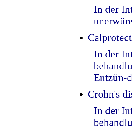
In der I
unerwüns
Calprotect
In der I
behandlu
Entzün-d
Crohn's di
In der I
behandlu