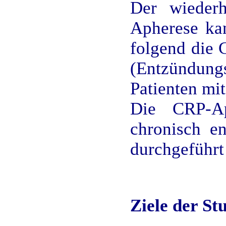
Der wiederh
Apherese ka
folgend die 
(Entzündung
Patienten mi
Die CRP-Ap
chronisch e
durchgeführt
Ziele der St