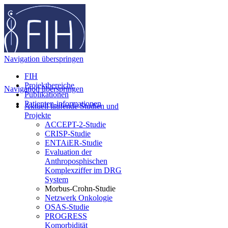
Navigation überspringen
FIH
Projektbereiche
Navigation überspringen
Publikationen
Patienten-informationen
Aktuell laufende Studien und
Projekte
ACCEPT-2-Studie
CRISP-Studie
ENTAiER-Studie
Evaluation der
Anthroposphischen
Komplexziffer im DRG
System
Morbus-Crohn-Studie
Netzwerk Onkologie
OSAS-Studie
PROGRESS
Komorbidität