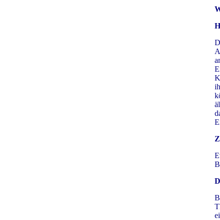
W
H
D
A
E
K
i
k
ä
d
E
Z
E
B
D
B
T
e