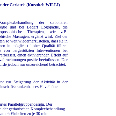
 der Geriatrie (Kurztitel: WILLI)
Komplexbehandlung der stationären
ologie
und bei Bedarf Logopädie, die
roposophische Therapien, wie z.B.
phische
Massagen, ergänzt wird.
Ziel der
ten so weit wiederherzustellen,
dass sie in
eben in
möglichst hoher Qualität führen
z von tiergestützten Interventionen bei
verbessert, einen aktivierenden
Effekt auf
wahrnehmungen positiv
beeinflussen. Der
wurde
jedoch nur unzureichend betrachtet.
tor zur Steigerung der Aktivität
in der
einschaftskrankenhauses
Havelhöhe.
ertes Parallelgruppendesign. Der
en der geriatrischen Komplexbehandlung
samt 6 Einheiten zu je 30 min.