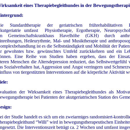
irksamkeit eines Therapiebegleithundes in der Bewegungstherapie
intergrund:
ie Standardtherapie der geriatrischen frührehabilitativen
kutgeriatrie
umfasst Physiotherapie, Ergotherapie, Neuropsych
am
Gemeinschaftskrankhaus Havelhöhe (GKH) durch
anth
inreibungen,
Heileurythmie, Mal- und Musiktherapie und anthroposo
omplexbehandlung ist es die Selbstständigkeit
und Mobilität der Patien
hr gewohntes bzw. gewünschtes
Umfeld zurückkehren und ein L
önnen.
Eine Reihe von Studien haben ergeben, dass der
Einsat
lteren
Menschen die Altersdepression reduziert, das
Selbstwertgefühl 
as Sozialverhalten hat, Aggression und
Angst verringern und Schmerz
influss von tiergestützten
Interventionen auf die körperliche Aktivität 
iele:
valuation der Wirksamkeit eines Therapiebegleithundes
als Motiva
ewegungstherapie bei Patienten der
akutgeriatrischen Station des Gem
esign:
ei der Studie handelt es sich um ein zweiarmiges randomisiert-kontrolli
herapiebegleithund “Willi” wird in bewegungstherapeutischen Einheit
ingesetzt. Die Interventionszeit beträgt ca. 2 Wochen und umfasst insge