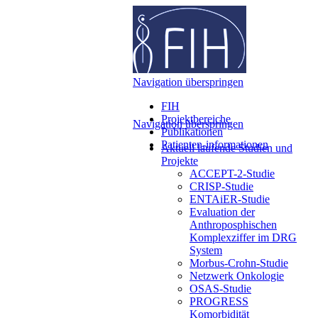
Navigation überspringen
FIH
Projektbereiche
Navigation überspringen
Publikationen
Patienten-informationen
Aktuell laufende Studien und
Projekte
ACCEPT-2-Studie
CRISP-Studie
ENTAiER-Studie
Evaluation der
Anthroposphischen
Komplexziffer im DRG
System
Morbus-Crohn-Studie
Netzwerk Onkologie
OSAS-Studie
PROGRESS
Komorbidität