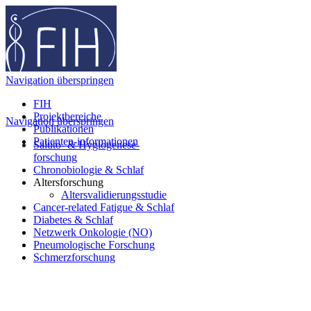
Navigation überspringen
FIH
Projektbereiche
Navigation überspringen
Publikationen
Patienten-informationen
Saluto- & Hygiogenese-
forschung
Chronobiologie & Schlaf
Altersforschung
Altersvalidierungsstudie
Cancer-related Fatigue & Schlaf
Diabetes & Schlaf
Netzwerk Onkologie (NO)
Pneumologische Forschung
Schmerzforschung