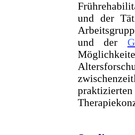
Frührehabili
und der Tät
Arbeitsgrup
und der
G
Möglichkei
Altersforsc
zwischenze
praktizierte
Therapiekonz