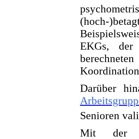
psychome
(hoch‑)bet
Beispielswe
EKGs, der 
berechnet
Koordinatio
Darüber hin
Arbeitsgrup
Senioren val
Mit der E