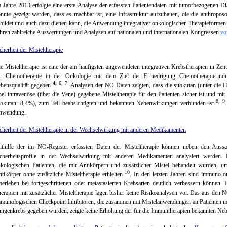
 Jahre 2013 erfolgte eine erste Analyse der erfassten Patientendaten mit tumorbezogenen
nnte gezeigt werden, dass es machbar ist, eine Infrastruktur aufzubauen, die die anthropo
bildet und auch dazu dienen kann, die Anwendung integrativer onkologischer Therapieforme
hren zahlreiche Auswertungen und Analysen auf nationalen und internationalen Kongressen
vo
cherheit der Misteltherapie
e Misteltherapie ist eine der am häufigsten angewendeten integrativen Krebstherapien in Zen
ur Chemotherapie in der Onkologie mit dem Ziel der Erniedrigung Chemotherapie-ind
4, 6, 7
bensqualität gegeben
. Analysen der NO-Daten zeigten, dass die subkutan (unter die H
bel intravenöse (über die Vene) gegebene Misteltherapie für den Patienten sicher ist und mi
8, 9
bkutan: 8,4%), zum Teil beabsichtigten und bekannten Nebenwirkungen verbunden ist
nwendung.
cherheit der Misteltherapie in der Wechselwirkung mit anderen Medikamenten
thilfe der im NO-Register erfassten Daten der Misteltherapie können neben den Auss
cherheitsprofile in der Wechselwirkung mit anderen Medikamenten analysiert werden. 
kologischen Patienten, die mit Antikörpern und zusätzlicher Mistel behandelt wurden, um
10
tikörper ohne zusätzliche Misteltherapie erhielten
. In den letzten Jahren sind immuno-o
erleben bei fortgeschrittenen oder metastasierten Krebsarten deutlich verbessern können.
erapien mit zusätzlicher Misteltherapie lagen bisher keine Risikoanalysen vor. Das aus den 
munologischen Checkpoint Inhibitoren, die zusammen mit Mistelanwendungen an Patienten mi
ngenkrebs gegeben wurden, zeigte keine Erhöhung der für die Immuntherapien bekannten N