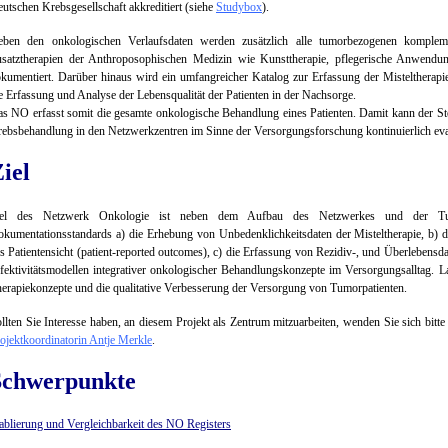
utschen Krebsgesellschaft akkreditiert (siehe
Studybox
).
ben den onkologischen Verlaufsdaten werden zusätzlich alle tumorbezogenen kompleme
satztherapien der Anthroposophischen Medizin wie Kunsttherapie, pflegerische Anwendun
kumentiert. Darüber hinaus wird ein umfangreicher Katalog zur Erfassung der Misteltherapie 
e Erfassung und Analyse der Lebensqualität der Patienten in der Nachsorge.
s NO erfasst somit die gesamte onkologische Behandlung eines Patienten. Damit kann der St
ebsbehandlung in den Netzwerkzentren im Sinne der Versorgungsforschung kontinuierlich eva
iel
iel des Netzwerk Onkologie ist neben dem Aufbau des Netzwerkes und der Tumo
kumentationsstandards a) die Erhebung von Unbedenklichkeitsdaten der Misteltherapie, b) d
s Patientensicht (patient-reported outcomes), c) die Erfassung von Rezidiv-, und Überlebens
fektivitätsmodellen integrativer onkologischer Behandlungskonzepte im Versorgungsalltag. Lan
erapiekonzepte und die qualitative Verbesserung der Versorgung von Tumorpatienten.
llten Sie Interesse haben, an diesem Projekt als Zentrum mitzuarbeiten, wenden Sie sich bitt
ojektkoordinatorin Antje Merkle
.
Schwerpunkte
ablierung und Vergleichbarkeit des NO Registers