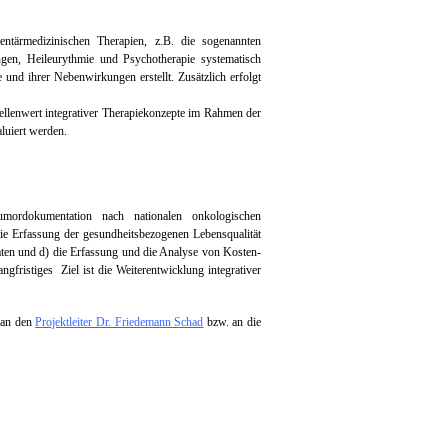
ntärmedizinischen Therapien, z.B. die sogenannten
gen, Heileurythmie und Psychotherapie systematisch
und ihrer Nebenwirkungen erstellt. Zusätzlich erfolgt
ellenwert integrativer Therapiekonzepte im Rahmen der
luiert werden.
rdokumentation nach nationalen onkologischen
ie Erfassung der gesundheitsbezogenen Lebensqualität
daten und d) die Erfassung und die Analyse von Kosten-
gfristiges Ziel ist die Weiterentwicklung integrativer
e an den
Projektleiter Dr. Friedemann Schad
bzw. an die