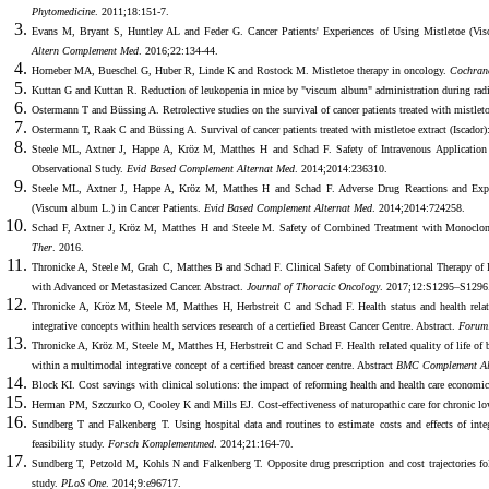
Phytomedicine
. 2011;18:151-7.
Evans M, Bryant S, Huntley AL and Feder G. Cancer Patients' Experiences of Using Mistletoe (Vi
Altern Complement Med
. 2016;22:134-44.
Horneber MA, Bueschel G, Huber R, Linde K and Rostock M. Mistletoe therapy in oncology.
Cochrane
Kuttan G and Kuttan R. Reduction of leukopenia in mice by "viscum album" administration during rad
Ostermann T and Büssing A. Retrolective studies on the survival of cancer patients treated with mistleto
Ostermann T, Raak C and Büssing A. Survival of cancer patients treated with mistletoe extract (Iscador):
Steele ML, Axtner J, Happe A, Kröz M, Matthes H and Schad F. Safety of Intravenous Application
Observational Study.
Evid Based Complement Alternat Med
. 2014;2014:236310.
Steele ML, Axtner J, Happe A, Kröz M, Matthes H and Schad F. Adverse Drug Reactions and Expec
(Viscum album L.) in Cancer Patients.
Evid Based Complement Alternat Med
. 2014;2014:724258.
Schad F, Axtner J, Kröz M, Matthes H and Steele M. Safety of Combined Treatment with Monoclon
Ther
. 2016.
Thronicke A, Steele M, Grah C, Matthes B and Schad F. Clinical Safety of Combinational Therapy of
with Advanced or Metastasized Cancer. Abstract.
Journal of Thoracic Oncology
. 2017;12:S1295–S1296
Thronicke A, Kröz M, Steele M, Matthes H, Herbstreit C and Schad F. Health status and health related
integrative concepts within health services research of a certiefied Breast Cancer Centre. Abstract.
Forum
Thronicke A, Kröz M, Steele M, Matthes H, Herbstreit C and Schad F. Health related quality of life of b
within a multimodal integrative concept of a certified breast cancer centre. Abstract
BMC Complement Al
Block KI. Cost savings with clinical solutions: the impact of reforming health and health care economic
Herman PM, Szczurko O, Cooley K and Mills EJ. Cost-effectiveness of naturopathic care for chronic l
Sundberg T and Falkenberg T. Using hospital data and routines to estimate costs and effects of integ
feasibility study.
Forsch Komplementmed
. 2014;21:164-70.
Sundberg T, Petzold M, Kohls N and Falkenberg T. Opposite drug prescription and cost trajectories foll
study.
PLoS One
. 2014;9:e96717.