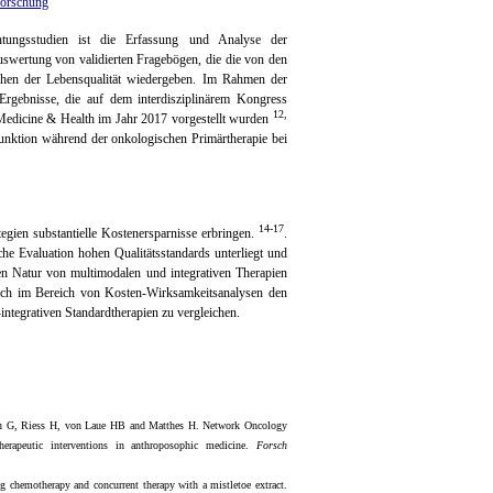
forschung
ungsstudien ist die Erfassung und Analyse der
uswertung von validierten Fragebögen, die die von den
ichen der Lebensqualität wiedergeben. Im Rahmen der
Ergebnisse, die auf dem interdisziplinärem Kongress
12,
Medicine & Health im Jahr 2017 vorgestellt wurden
funktion während der onkologischen Primärtherapie bei
14-17
egien substantielle Kostenersparnisse erbringen.
.
he Evaluation hohen Qualitätsstandards unterliegt und
n Natur von multimodalen und integrativen Therapien
auch im Bereich von Kosten-Wirksamkeitsanalysen den
integrativen Standardtherapien zu vergleichen.
hn G, Riess H, von Laue HB and Matthes H. Network Oncology
 therapeutic interventions in anthroposophic medicine.
Forsch
g chemotherapy and concurrent therapy with a mistletoe extract.