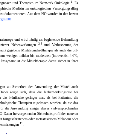
1
 Diagnosen und Therapien im Netzwerk Onkologie
. Es
sophische Medizin im onkologischen Versorgungsalltag
n zu dokumentieren. Aus dem NO wurden in den letzten
rgestellt
.
traleuropa und wird häufig als begleitende Behandlung
2-5
uzierter Nebenwirkungen
und Verbesserung der
aut) gegebene Mistelstandardtherapie als auch die off-
t nur wenigen milden bis moderaten (intravenös: 4.6%,
. Insgesamt ist die Misteltherapie damit sicher in ihrer
agen zu Sicherheit der Anwendung der Mistel auch
Dabei zeigte sich, dass die Nebenwirkungsrate bei
 das Fünffache geringer war, als bei Patienten, die
nkologische Therapien zugelassen worden, da sie das
 Für die Anwendung einiger dieser vielversprechenden
NO-Daten hervorgehenden Sicherheitsprofil der neueren
t fortgeschrittenem oder metastasiertem Melanom oder
11
ebenwirkungen
.