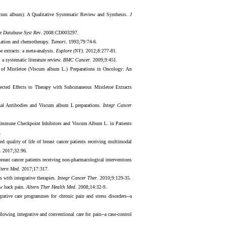
scum album): A Qualitative Systematic Review and Synthesis.
J
 Database Syst Rev
. 2008:CD003297.
iation and chemotherapy.
Tumori
. 1993;79:74-6.
e extracts: a meta-analysis.
Explore (NY)
. 2012;8:277-81.
 a systematic literature review.
BMC Cancer
. 2009;9:451.
 of Mistletoe (Viscum album L.) Preparations in Oncology: An
ted Effects to Therapy with Subcutaneous Mistletoe Extracts
al Antibodies and Viscum album L preparations.
Integr Cancer
 Immune Checkpoint Inhibitors and Viscum Album L. in Patients
.
 quality of life of breast cancer patients receiving multimodal
. 2017;32:96.
reast cancer patients receiving non-pharmacological interventions
tern Med
. 2017;17:317.
s with integrative therapies.
Integr Cancer Ther
. 2010;9:129-35.
ow back pain.
Altern Ther Health Med
. 2008;14:32-9.
rative care programmes for chronic pain and stress disorders--a
owing integrative and conventional care for pain--a case-control