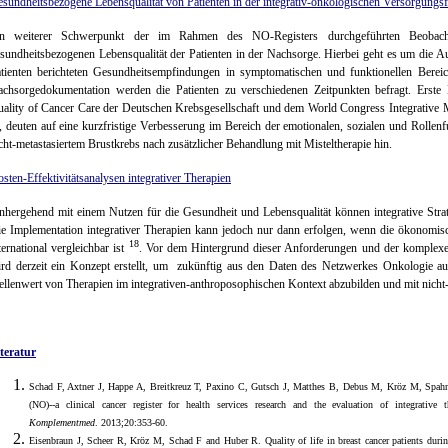
sundheitsbezogene Lebensqualität von Patienten in der integrativ-onkologischen Versorgungs
in weiterer Schwerpunkt der im Rahmen des NO-Registers durchgeführten Beobacht
sundheitsbezogenen Lebensqualität der Patienten in der Nachsorge. Hierbei geht es um die A
tienten berichteten Gesundheitsempfindungen in symptomatischen und funktionellen Bere
chsorgedokumentation werden die Patienten zu verschiedenen Zeitpunkten befragt. Erste 
ality of Cancer Care der Deutschen Krebsgesellschaft und dem World Congress Integrative 
, deuten auf eine kurzfristige Verbesserung im Bereich der emotionalen, sozialen und Rollen
cht-metastasiertem Brustkrebs nach zusätzlicher Behandlung mit Misteltherapie hin.
sten-Effektivitätsanalysen integrativer Therapien
nhergehend mit einem Nutzen für die Gesundheit und Lebensqualität können integrative Strat
e Implementation integrativer Therapien kann jedoch nur dann erfolgen, wenn die ökonomisc
18
ternational vergleichbar ist
. Vor dem Hintergrund dieser Anforderungen und der komplexe
rd derzeit ein Konzept erstellt, um zukünftig aus den Daten des Netzwerkes Onkologie 
ellenwert von Therapien im integrativen-anthroposophischen Kontext abzubilden und mit nicht-
teratur
Schad F, Axtner J, Happe A, Breitkreuz T, Paxino C, Gutsch J, Matthes B, Debus M, Kröz M, Spa
(NO)--a clinical cancer register for health services research and the evaluation of integrative
Komplementmed
. 2013;20:353-60.
Eisenbraun J, Scheer R, Kröz M, Schad F and Huber R. Quality of life in breast cancer patients durin