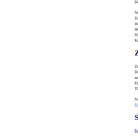
De
Ne
Zu
do
di
Da
Kr
Z
Z
Do
au
Ef
Th
So
Pr
Et