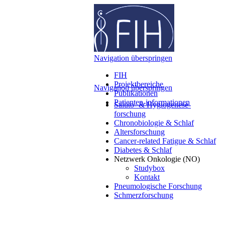
Navigation überspringen
FIH
Projektbereiche
Navigation überspringen
Publikationen
Patienten-informationen
Saluto- & Hygiogenese-
forschung
Chronobiologie & Schlaf
Altersforschung
Cancer-related Fatigue & Schlaf
Diabetes & Schlaf
Netzwerk Onkologie (NO)
Studybox
Kontakt
Pneumologische Forschung
Schmerzforschung