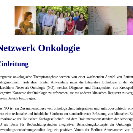
Netzwerk Onkologie
inleitung
tegrative onkologische Therapieangebote werden von einer wachsenden Anzahl von Patien
hrgenommen. Trotz ihrer breiten Anwendung muss die Integrative Onkologie in der kli
kreditierte Netzwerk Onkologie (NO), welches Diagnose- und Therapiedaten von Krebspatiente
tegrative Konzepte der Onkologie zu erforschen, sie mit anderen klinischen Registern zu ver
esem Bereich beizutragen.
s NO ist ein Zusammenschluss von onkologischen, integrativen und anthroposophisch- on
etet eine technische und inhaltliche Plattform zur standardisierten Erfassung von klinischen
morkranke der Deutschen Krebsgesellschaft und dem Dokumentationsstandard der Arbeitsg
 als Basis für Beobachtungsstudien integrativer Behandlungskonzepte der Onkologie 
wendungsbeobachtungsstudien liegt ein positives Votum der Berliner Ärztekammer vor