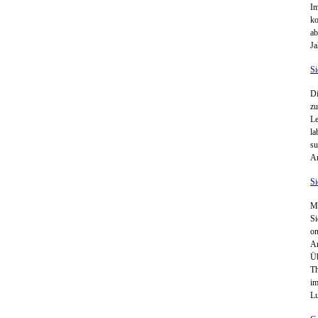
Im
ko
ab
Ja
Si
Di
z
Le
la
su
A
Si
Mi
Si
on
An
Üb
Th
im
Lu